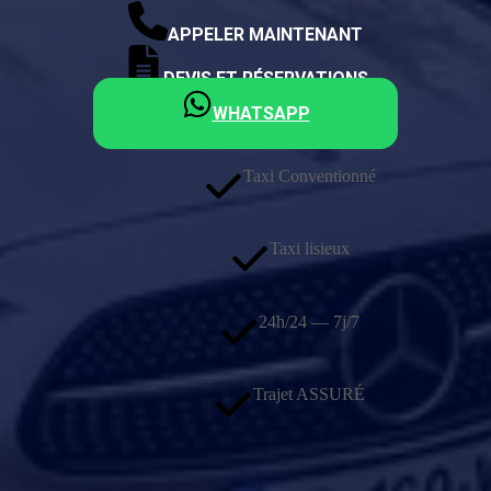
APPELER MAINTENANT
DEVIS ET RÉSERVATIONS
WHATSAPP
Taxi Conventionné
Taxi lisieux
24h/24 — 7j/7
Trajet ASSURÉ