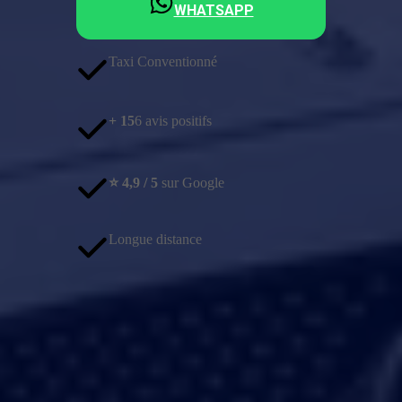
WHATSAPP
Taxi Conventionné
+ 15
6 avis positifs
⭐️ 4,9 / 5
sur Google
Longue distance