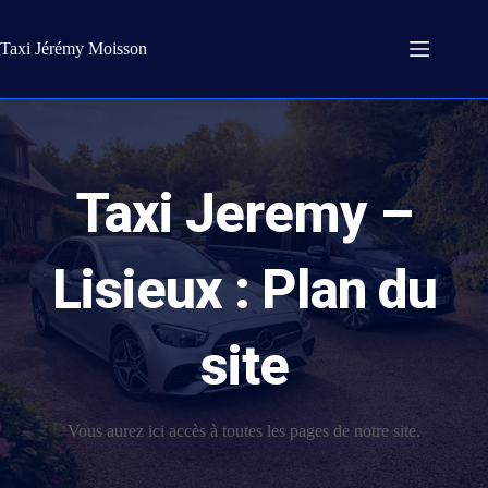
Passer
au
contenu
Taxi Jérémy Moisson
Taxi Jeremy –
Lisieux : Plan du
site
Vous aurez ici accès à toutes les pages de notre site.